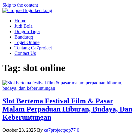
Skip to the content
Home
Judi Bola
Dragon Tiger
Bandarqq
Togel Online
Tentang Ca7project
Contact Us
Tag:
slot online
Slot Bertema Festival Film & Pasar
Malam Perpaduan Hiburan, Budaya, Dan
Keberuntungan
October 23, 2025
By
ca7projectpop77
0