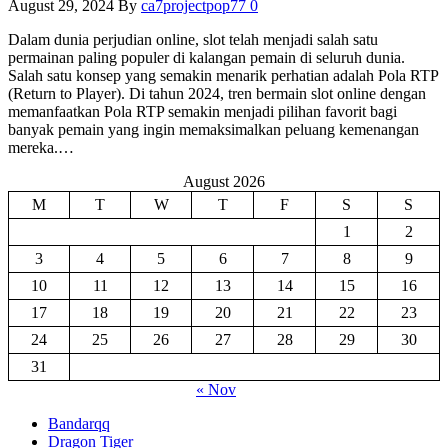
August 29, 2024
By
ca7projectpop77
0
Dalam dunia perjudian online, slot telah menjadi salah satu
permainan paling populer di kalangan pemain di seluruh dunia.
Salah satu konsep yang semakin menarik perhatian adalah Pola RTP
(Return to Player). Di tahun 2024, tren bermain slot online dengan
memanfaatkan Pola RTP semakin menjadi pilihan favorit bagi
banyak pemain yang ingin memaksimalkan peluang kemenangan
mereka.…
August 2026
M
T
W
T
F
S
S
1
2
3
4
5
6
7
8
9
10
11
12
13
14
15
16
17
18
19
20
21
22
23
24
25
26
27
28
29
30
31
« Nov
Bandarqq
Dragon Tiger