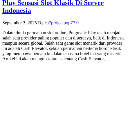
Play Sensasi Slot Klasik Di Server
Indonesia
September 3, 2025
By
ca7projectpop77
0
Dalam dunia permainan slot online, Pragmatic Play telah menjadi
salah satu provider paling populer dan dipercaya, baik di Indonesia
maupun secara global. Salah satu game slot menarik dari provider
ini adalah Cash Elevator, sebuah permainan bertema horor-klasik
yang membawa pemain ke dalam suasana hotel tua yang misterius.
Artikel ini akan mengupas tuntas tentang Cash Elevator,…